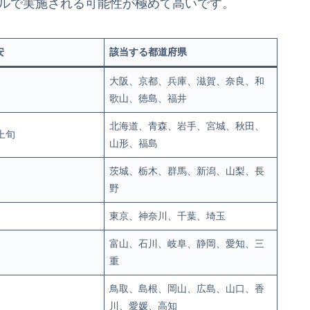
ールで実施される可能性が極めて高いです。
安
該当する都道府県
大阪、京都、兵庫、滋賀、奈良、和
歌山、徳島、福井
北海道、青森、岩手、宮城、秋田、
上旬
山形、福島
茨城、栃木、群馬、新潟、山梨、長
野
東京、神奈川、千葉、埼玉
富山、石川、岐阜、静岡、愛知、三
重
鳥取、島根、岡山、広島、山口、香
川、愛媛、高知