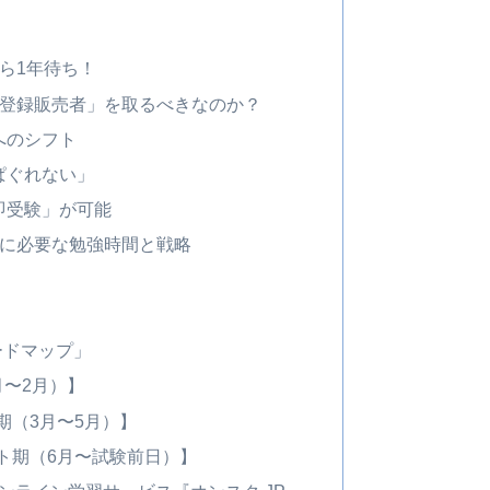
）
ら1年待ち！
「登録販売者」を取るべきなのか？
へのシフト
ぱぐれない」
即受験」が可能
格に必要な勉強時間と戦略
ロードマップ」
月〜2月）】
期（3月〜5月）】
ト期（6月〜試験前日）】