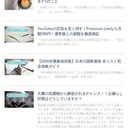
き3つのこと
「転職したい。でも怖い」「今の仕事がつらい。でも辞める勇気が
ない」「もっといい環境に...
YouTubeの広告を安く消す！Premium Liteなら月
お役立ち情報
額780円！通常版との差額を徹底検証
「YouTubeの広告が邪魔だけど月額1,280円は高すぎる…」「音楽
配信サービスは別に契約してい...
【2026年最新保存版】日本の国家資格 全リスト完
お役立ち情報
全攻略ガイド
「何か資格を取りたいけれど、どんな国家資格があるのか全体像を
知りたい」「国家資格って結局、全部で何...
大量の洗濯物から解放されるチャンス！！お漏らし
おすすめ商品
対策はどうしていますか？
我が家は3歳になる息子がいますが最近は朝から忙しい日々を送っ
ています。朝は時間に追われる日々が続きやることを少しでも減ら
したいと考えていますが息子の行動は私の思い通りにいくわけでは
ありません。子育ては予想にしないことの連続です。我が家では一
番の予定外の事態はおねしょで布団が濡れることです。お子さんの
いらっしゃる家庭では一度は経験したことがあると思います。おね