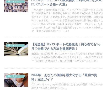
ITパスポートについて徹底解説「IT初心者のための
ITパスポートの資格情報
ITパスポート合格への道」
ITパスポートはITの基礎を学び、キャリアアップの第一歩として役
立つ国家資格です。効率的な勉強法、初心者でも安心して合格でき
るポイントを詳しく解説します。過去問やおすすめ教材、試験対策
のコツをまとめ、スムーズに学習を進めるための情報をお届け！こ
れからIT業界への就職・転職を考えている方や、ITリテラシーを身
につけたい方に向けた有益な情報満載です。ITパスポートを取得し
て、未来の可能性を広げましょう！
【完全版】ITパスポートの勉強法｜初心者でも1ヶ
ITパスポートの資格情報
月で合格できる方法を徹底解説！
勉強法・合格体験系 - ITパスポートを1ヶ月で合格するための勉強
法とおすすめ教材を初心者向けにまとめました。 - 独学でITパスポ
ートに合格した体験談と、使った教材・スケジュールを公開！
2026年、あなたの価値を最大化する「最強の資
ITパスポートの資格情報
格」完全ガイド
DX・AI・リスキリング時代の勝者になるための選択 「今のスキル
のままで5年後も通用するだろ...