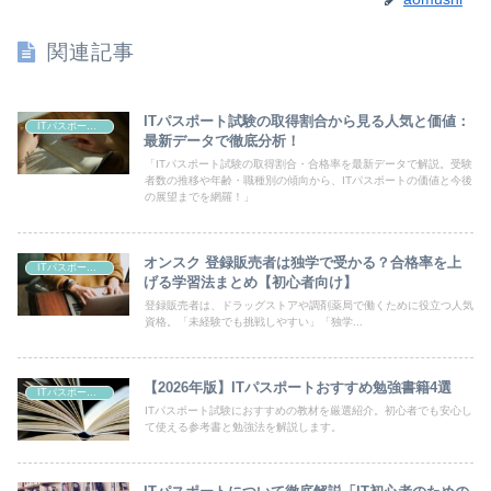
関連記事
ITパスポート試験の取得割合から見る人気と価値：
ITパスポートの資格情報
最新データで徹底分析！
「ITパスポート試験の取得割合・合格率を最新データで解説。受験
者数の推移や年齢・職種別の傾向から、ITパスポートの価値と今後
の展望までを網羅！」
オンスク 登録販売者は独学で受かる？合格率を上
ITパスポートの資格情報
げる学習法まとめ【初心者向け】
登録販売者は、ドラッグストアや調剤薬局で働くために役立つ人気
資格。「未経験でも挑戦しやすい」「独学...
【2026年版】ITパスポートおすすめ勉強書籍4選
ITパスポートの資格情報
ITパスポート試験におすすめの教材を厳選紹介。初心者でも安心し
て使える参考書と勉強法を解説します。