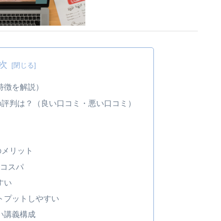
次
特徴を解説）
座の評判は？（良い口コミ・悪い口コミ）
のメリット
的コスパ
すい
トプットしやすい
い講義構成